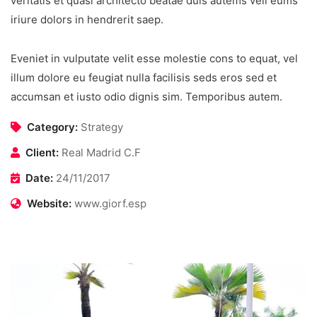
veritatis et quasi architecto beatae duis autems vell eums
iriure dolors in hendrerit saep.
Eveniet in vulputate velit esse molestie cons to equat, vel
illum dolore eu feugiat nulla facilisis seds eros sed et
accumsan et iusto odio dignis sim. Temporibus autem.
Category:
Strategy
Client:
Real Madrid C.F
Date:
24/11/2017
Website:
www.giorf.esp